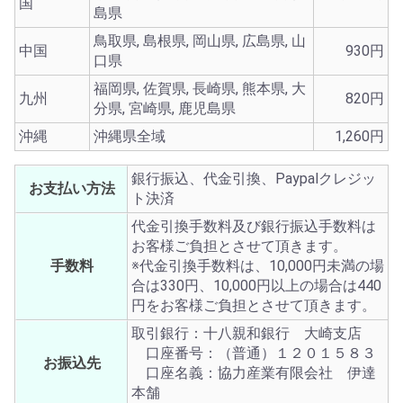
国
島県
鳥取県, 島根県, 岡山県, 広島県, 山
中国
930円
口県
福岡県, 佐賀県, 長崎県, 熊本県, 大
九州
820円
分県, 宮崎県, 鹿児島県
沖縄
沖縄県全域
1,260円
銀行振込、代金引換、Paypalクレジッ
お支払い方法
ト決済
代金引換手数料及び銀行振込手数料は
お客様ご負担とさせて頂きます。
手数料
※代金引換手数料は、10,000円未満の場
合は330円、10,000円以上の場合は440
円をお客様ご負担とさせて頂きます。
取引銀行：十八親和銀行 大崎支店
口座番号：（普通）１２０１５８３
お振込先
口座名義：協力産業有限会社 伊達
本舗