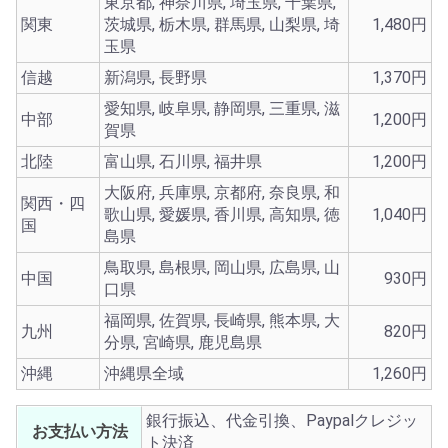
東京都, 神奈川県, 埼玉県, 千葉県,
関東
茨城県, 栃木県, 群馬県, 山梨県, 埼
1,480円
玉県
信越
新潟県, 長野県
1,370円
愛知県, 岐阜県, 静岡県, 三重県, 滋
中部
1,200円
賀県
北陸
富山県, 石川県, 福井県
1,200円
大阪府, 兵庫県, 京都府, 奈良県, 和
関西・四
歌山県, 愛媛県, 香川県, 高知県, 徳
1,040円
国
島県
鳥取県, 島根県, 岡山県, 広島県, 山
中国
930円
口県
福岡県, 佐賀県, 長崎県, 熊本県, 大
九州
820円
分県, 宮崎県, 鹿児島県
沖縄
沖縄県全域
1,260円
銀行振込、代金引換、Paypalクレジッ
お支払い方法
ト決済